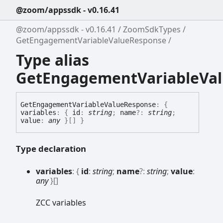
@zoom/appssdk - v0.16.41
@zoom/appssdk - v0.16.41
ZoomSdkTypes
GetEngagementVariableValueResponse
Type alias
GetEngagementVariableVa
Get
Engagement
Variable
Value
Response
:
{
variables
:
{
id
:
string
;
name
?:
string
;
value
:
any
}
[]
}
Type declaration
variables
:
{
id
:
string
;
name
?:
string
;
value
:
any
}
[]
ZCC variables